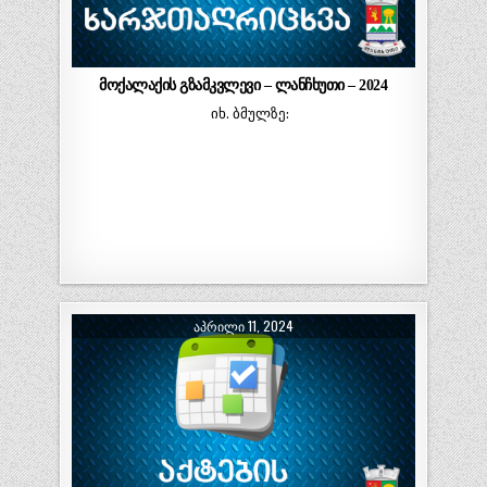
მოქალაქის გზამკვლევი – ლანჩხუთი – 2024
იხ. ბმულზე:
ᲐᲞᲠᲘᲚᲘ 11, 2024