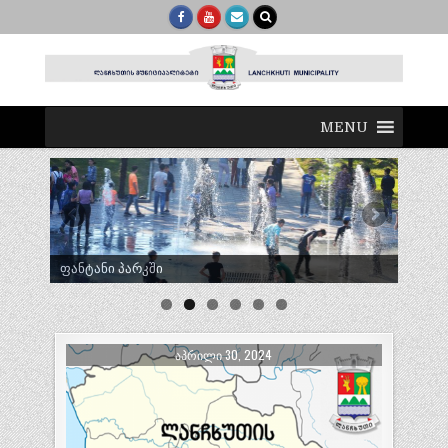
MENU
ტრადიციული ლელობურთი შუხუთში
ᲐᲞᲠᲘᲚᲘ 30, 2024