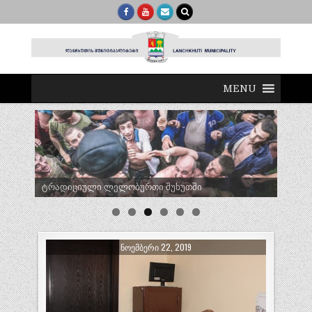
MENU
ტრადიციული ლელობურთი შუხუთში
ᲜᲝᲔᲛᲑᲔᲠᲘ 22, 2019