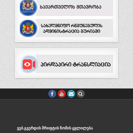
ᲕᲔᲑ.ᲒᲕᲔᲠᲓᲘᲡ ᲨᲠᲘᲤᲢᲘᲡ ᲖᲝᲛᲘᲡ ᲪᲕᲚᲘᲚᲔᲑᲐ