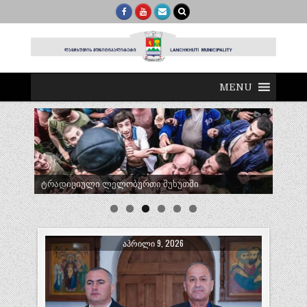
MENU
ტრადიციული ლელობურთი შუხუთში
ᲐᲞᲠᲘᲚᲘ 9, 2026