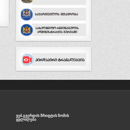
ᲕᲔᲑ.ᲒᲕᲔᲠᲓᲘᲡ ᲨᲠᲘᲤᲢᲘᲡ ᲖᲝᲛᲘᲡ
ᲪᲕᲚᲘᲚᲔᲑᲐ