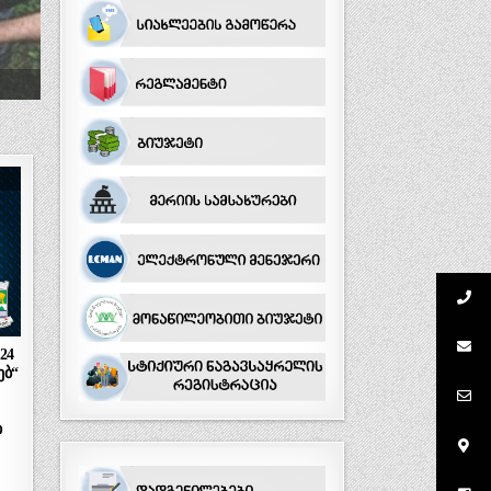
24
ებ“
ი