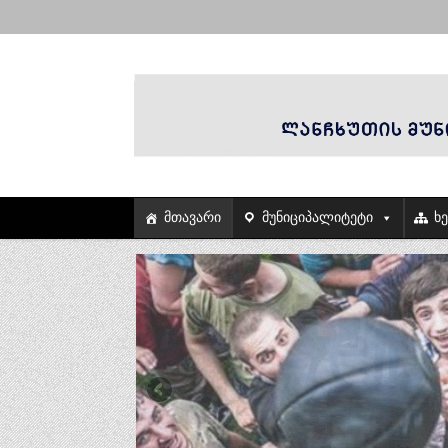
მთავარი
მუნიციპალიტეტი
ხ