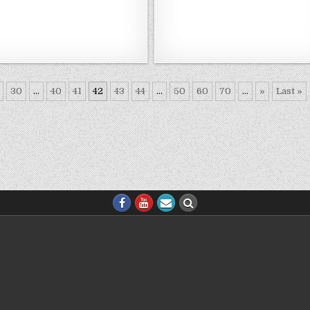
30
...
40
41
42
43
44
...
50
60
70
...
»
Last »