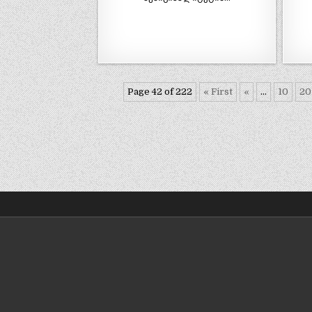
Page 42 of 222
« First
«
...
10
20