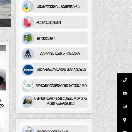
ი
ლი
ო“-