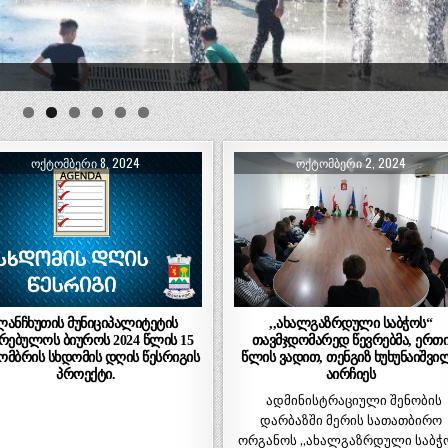
ᲝᲥᲢᲝᲛᲑᲔᲠᲘ 8, 2024
ᲝᲥᲢᲝᲛᲑᲔᲠᲘ 2, 2024
ლანჩხუთის მუნიციპალიტეტის
,,ახალგაზრდული საბჭოს“
რებულოს ბიუროს 2024 წლის 15
თავმჯდომარედ წევრებმა, ერთ
ომბრის სხდომის დღის წესრიგის
წლის ვადით, თენგიზ ხუხუნაიშვი
პროექტი.
აირჩიეს
ადმინისტრაციული შენობის
დარბაზში მერის სათათბირო
ორგანოს ,,ახალგაზრდული საბჭ