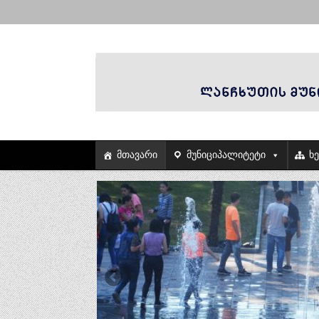
მთავარი
მუნიციპალიტეტი
ხ