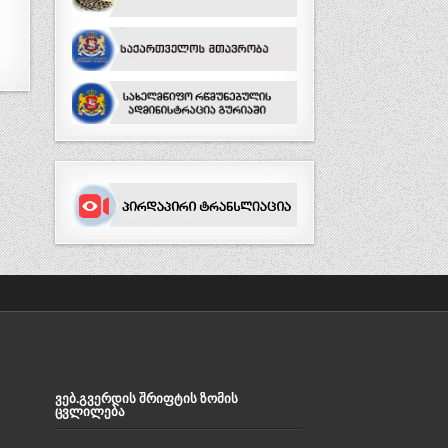
ᲕᲔᲑ.ᲒᲕᲔᲠᲓᲘᲡ ᲨᲠᲘᲤᲢᲘᲡ ᲖᲝᲛᲘᲡ
ᲪᲕᲚᲘᲚᲔᲑᲐ