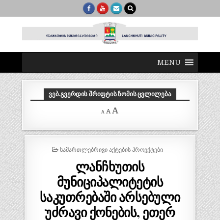
MENU
ᲕᲔᲑ.ᲒᲕᲔᲠᲓᲘᲡ ᲨᲠᲘᲤᲢᲘᲡ ᲖᲝᲛᲘᲡ ᲪᲕᲚᲘᲚᲔᲑᲐ
Decrease
Reset
Increase
A
A
A
font
font
size.
font
size.
size.
POSTED
ᲡᲐᲛᲐᲠᲗᲚᲔᲑᲠᲘᲕᲘ ᲐᲥᲢᲔᲑᲘᲡ ᲞᲠᲝᲔᲥᲢᲔᲑᲘ
IN
ლანჩხუთის
მუნიციპალიტეტის
საკუთრებაში არსებული
უძრავი ქონების, ეთერ