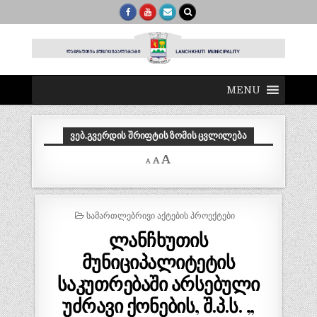
MENU
ᲕᲔᲑ.ᲒᲕᲔᲠᲓᲘᲡ ᲨᲠᲘᲤᲢᲘᲡ ᲖᲝᲛᲘᲡ ᲪᲕᲚᲘᲚᲔᲑᲐ
Decrease
Reset
Increase
A
A
A
font
font
size.
font
size.
size.
POSTED
ᲡᲐᲛᲐᲠᲗᲚᲔᲑᲠᲘᲕᲘ ᲐᲥᲢᲔᲑᲘᲡ ᲞᲠᲝᲔᲥᲢᲔᲑᲘ
IN
ლანჩხუთის
მუნიციპალიტეტის
საკუთრებაში არსებული
უძრავი ქონების, შ.პ.ს. „