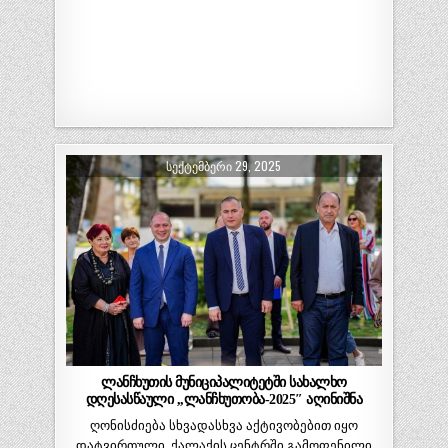
ᲡᲔᲥᲢᲔᲛᲑᲔᲠᲘ 29, 2025
ლანჩხუთის მუნიციპალიტეტში სახალხო
დღესასწაული ,,ლანჩხუთობა-2025″ აღინიშნა
ღონისძიება სხვადასხვა აქტივობებით იყო
დატვირთული. ქალაქის ცენტრში გამოფენილი