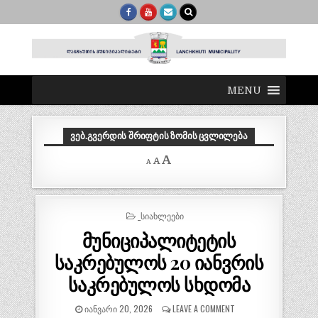
MENU
ᲕᲔᲑ.ᲒᲕᲔᲠᲓᲘᲡ ᲨᲠᲘᲤᲢᲘᲡ ᲖᲝᲛᲘᲡ ᲪᲕᲚᲘᲚᲔᲑᲐ
Decrease
Reset
Increase
A
A
A
font
font
size.
font
size.
size.
POSTED
_ᲡᲘᲐᲮᲚᲔᲔᲑᲘ
IN
მუნიციპალიტეტის
საკრებულოს 20 იანვრის
საკრებულოს სხდომა
ᲘᲐᲜᲕᲐᲠᲘ 20, 2026
LEAVE A COMMENT