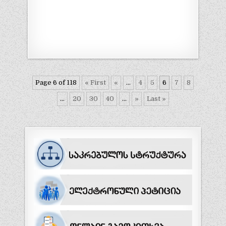
Page 6 of 118
« First
«
...
4
5
6
7
8
...
20
30
40
...
»
Last »