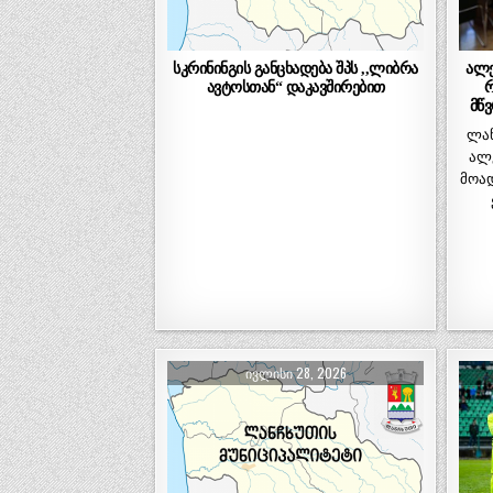
სკრინინგის განცხადება შპს ,,ლიბრა
ალე
ავტოსთან“ დაკავშირებით
რ
მწ
ლან
ალ
მოად
ᲘᲕᲚᲘᲡᲘ 28, 2026