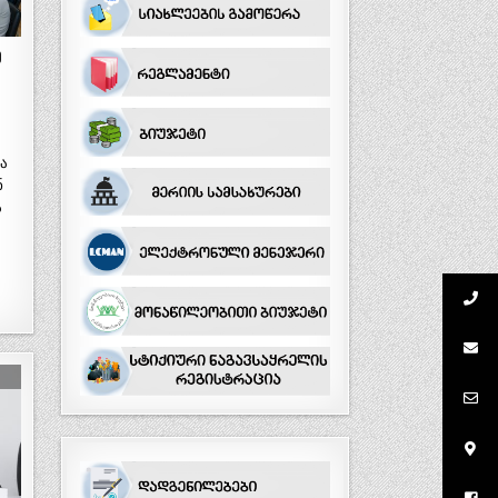
ე
ა
ნ
ა