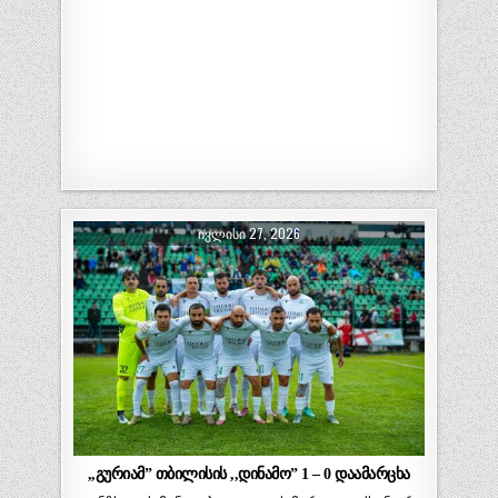
ᲘᲕᲚᲘᲡᲘ 27, 2026
,,გურიამ” თბილისის ,,დინამო” 1 – 0 დაამარცხა