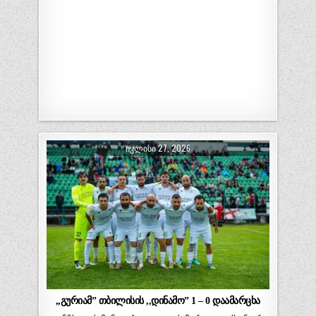
ᲘᲕᲚᲘᲡᲘ 27, 2026
,,გურიამ” თბილისის ,,დინამო” 1 – 0 დაამარცხა