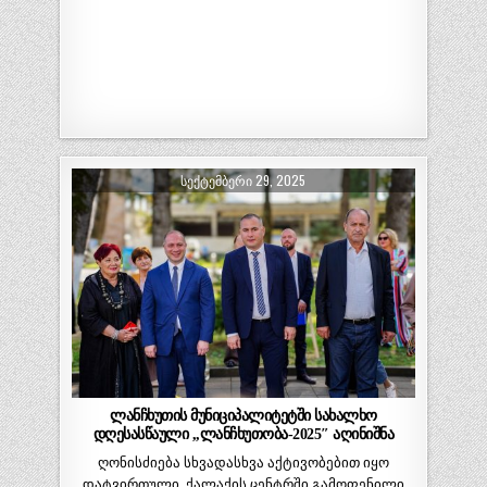
ᲡᲔᲥᲢᲔᲛᲑᲔᲠᲘ 29, 2025
ლანჩხუთის მუნიციპალიტეტში სახალხო
დღესასწაული ,,ლანჩხუთობა-2025″ აღინიშნა
ღონისძიება სხვადასხვა აქტივობებით იყო
დატვირთული. ქალაქის ცენტრში გამოფენილი