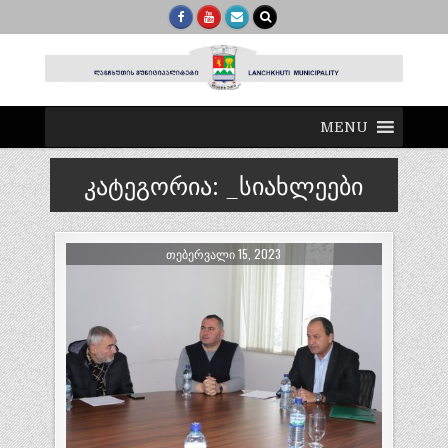
MENU
კატეგორია:
_სიახლეები
ᲗᲔᲑᲔᲠᲕᲐᲚᲘ 15, 2023