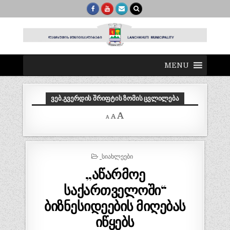
MENU
ᲕᲔᲑ.ᲒᲕᲔᲠᲓᲘᲡ ᲨᲠᲘᲤᲢᲘᲡ ᲖᲝᲛᲘᲡ ᲪᲕᲚᲘᲚᲔᲑᲐ
Decrease
Reset
Increase
A
A
A
font
font
size.
font
size.
size.
POSTED
_ᲡᲘᲐᲮᲚᲔᲔᲑᲘ
IN
,,აწარმოე
საქართველოში“
ბიზნესიდეების მიღებას
იწყებს