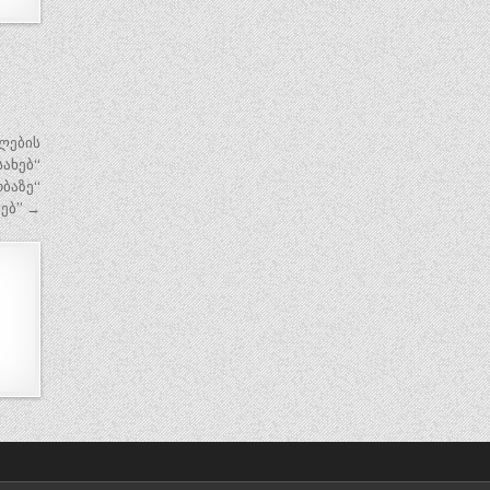
ლების
სახებ“
ბაზე“
ებ” →