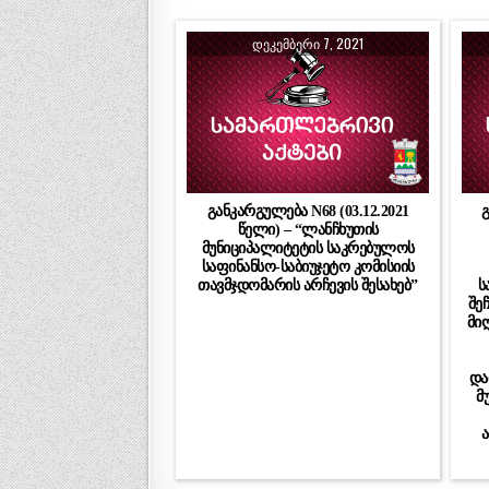
ᲓᲔᲙᲔᲛᲑᲔᲠᲘ 7, 2021
განკარგულება N68 (03.12.2021
გ
წელი) – “ლანჩხუთის
მუნიციპალიტეტის საკრებულოს
საფინანსო-საბიუჯეტო კომისიის
თავმჯდომარის არჩევის შესახებ”
ს
შე
მი
და
მ
ა