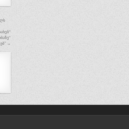
ელს
ახებ“
ბაზე“
ებ” →