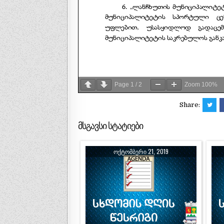
Page
1
/
2
Zoom
100%
Share:
მსგავსი სტატიები
ᲝᲥᲢᲝᲛᲑᲔᲠᲘ 21, 2019