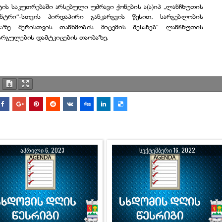
ᲐᲞᲠᲘᲚᲘ 6, 2023
ᲡᲔᲥᲢᲔᲛᲑᲔᲠᲘ 16, 2022