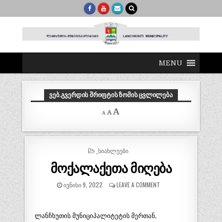
MENU
ᲕᲔᲑ.ᲒᲕᲔᲠᲓᲘᲡ ᲨᲠᲘᲤᲢᲘᲡ ᲖᲝᲛᲘᲡ ᲪᲕᲚᲘᲚᲔᲑᲐ
Decrease
Reset
Increase
A
A
A
font
font
size.
font
size.
size.
POSTED
_ᲡᲘᲐᲮᲚᲔᲔᲑᲘ
IN
მოქალაქეთა მიღება
ᲘᲕᲜᲘᲡᲘ 9, 2022
LEAVE A COMMENT
ლანჩხუთის მუნიციპალიტეტის მერთან,