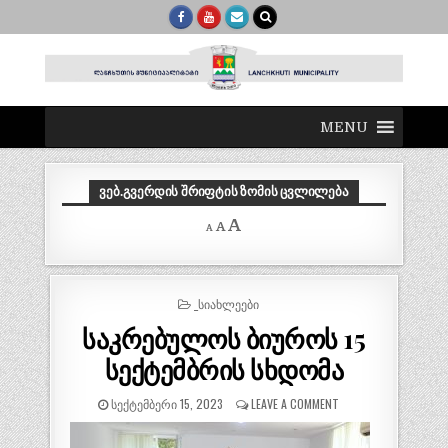
MENU
ᲕᲔᲑ.ᲒᲕᲔᲠᲓᲘᲡ ᲨᲠᲘᲤᲢᲘᲡ ᲖᲝᲛᲘᲡ ᲪᲕᲚᲘᲚᲔᲑᲐ
Decrease
Reset
Increase
A
A
A
font
font
size.
font
size.
size.
POSTED
_ᲡᲘᲐᲮᲚᲔᲔᲑᲘ
IN
საკრებულოს ბიუროს 15
სექტემბრის სხდომა
ᲡᲔᲥᲢᲔᲛᲑᲔᲠᲘ 15, 2023
LEAVE A COMMENT