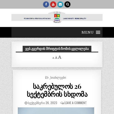
MENU
ᲕᲔᲑ.ᲒᲕᲔᲠᲓᲘᲡ ᲨᲠᲘᲤᲢᲘᲡ ᲖᲝᲛᲘᲡ ᲪᲕᲚᲘᲚᲔᲑᲐ
Decrease
Reset
Increase
A
A
A
font
font
size.
font
size.
size.
POSTED
_ᲡᲘᲐᲮᲚᲔᲔᲑᲘ
IN
საკრებულოს 26
სექტემბრის სხდომა
ᲡᲔᲥᲢᲔᲛᲑᲔᲠᲘ 26, 2023
LEAVE A COMMENT