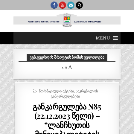
MENU
ᲕᲔᲑ.ᲒᲕᲔᲠᲓᲘᲡ ᲨᲠᲘᲤᲢᲘᲡ ᲖᲝᲛᲘᲡ ᲪᲕᲚᲘᲚᲔᲑᲐ
Decrease
Reset
Increase
A
A
A
font
font
size.
font
size.
size.
POSTED
_ᲜᲝᲠᲛᲐᲢᲘᲣᲚᲘ ᲐᲥᲢᲔᲑᲘ
,
ᲡᲐᲙᲠᲔᲑᲣᲚᲝᲡ
IN
ᲒᲐᲜᲙᲐᲠᲒᲣᲚᲔᲑᲔᲑᲘ
განკარგულება N85
(22.12.2023 წელი) –
“ლანჩხუთის