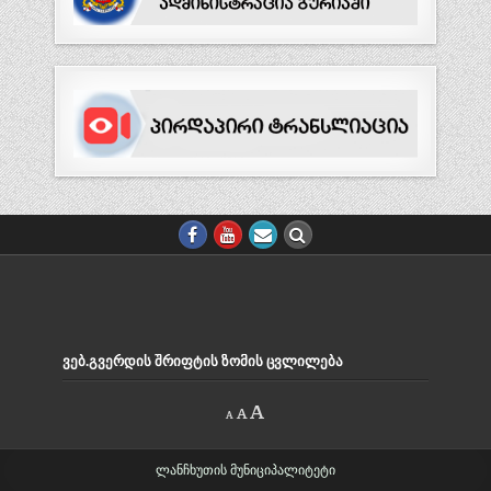
ᲕᲔᲑ.ᲒᲕᲔᲠᲓᲘᲡ ᲨᲠᲘᲤᲢᲘᲡ ᲖᲝᲛᲘᲡ ᲪᲕᲚᲘᲚᲔᲑᲐ
Decrease
Reset
Increase
A
A
A
font
font
size.
font
size.
size.
ლანჩხუთის მუნიციპალიტეტი