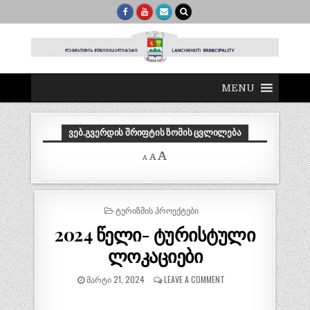
MENU
ᲕᲔᲑ.ᲒᲕᲔᲠᲓᲘᲡ ᲨᲠᲘᲤᲢᲘᲡ ᲖᲝᲛᲘᲡ ᲪᲕᲚᲘᲚᲔᲑᲐ
Decrease
Reset
Increase
A
A
A
font
font
size.
font
size.
size.
POSTED
ᲢᲣᲠᲘᲖᲛᲘᲡ ᲞᲠᲝᲔᲥᲢᲔᲑᲘ
IN
2024 წელი- ტურისტული
ლოკაციები
ᲛᲐᲠᲢᲘ 21, 2024
LEAVE A COMMENT