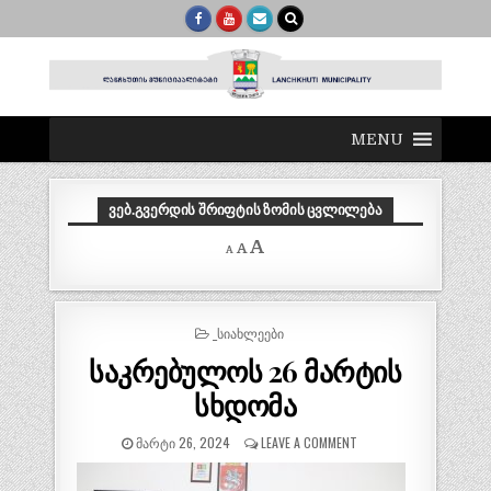
MENU
ᲕᲔᲑ.ᲒᲕᲔᲠᲓᲘᲡ ᲨᲠᲘᲤᲢᲘᲡ ᲖᲝᲛᲘᲡ ᲪᲕᲚᲘᲚᲔᲑᲐ
Decrease
Reset
Increase
A
A
A
font
font
size.
font
size.
size.
POSTED
_ᲡᲘᲐᲮᲚᲔᲔᲑᲘ
IN
საკრებულოს 26 მარტის
სხდომა
ᲛᲐᲠᲢᲘ 26, 2024
LEAVE A COMMENT