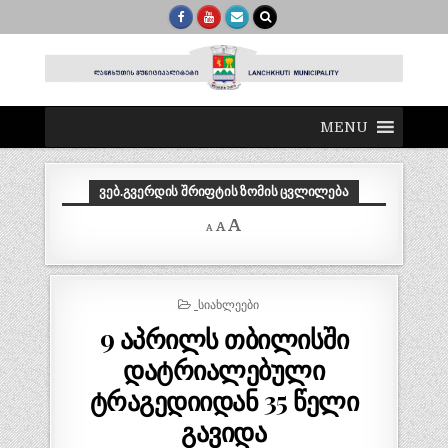
MENU
ᲕᲔᲑ.ᲒᲕᲔᲠᲓᲘᲡ ᲨᲠᲘᲤᲢᲘᲡ ᲖᲝᲛᲘᲡ ᲪᲕᲚᲘᲚᲔᲑᲐ
Decrease
Reset
Increase
A
A
A
font
font
size.
font
size.
size.
POSTED
_ᲡᲘᲐᲮᲚᲔᲔᲑᲘ
IN
9 აპრილს თბილისში
დატრიალებული
ტრაგედიიდან 35 წელი
გავიდა