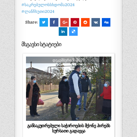
#საკრებულოსსხდომა2024
#ლანჩხუთი2024
Share:
მსგავსი სტატიები
ᲓᲔᲙᲔᲛᲑᲔᲠᲘ 5, 2020
განსაკუთრებული საჭიროების მქონე პირებს
სურსათი გადაეცა