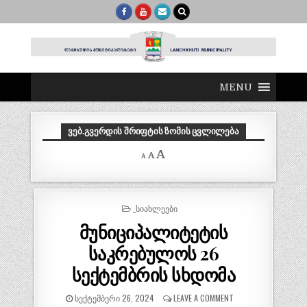
MENU
ᲕᲔᲑ.ᲒᲕᲔᲠᲓᲘᲡ ᲨᲠᲘᲤᲢᲘᲡ ᲖᲝᲛᲘᲡ ᲪᲕᲚᲘᲚᲔᲑᲐ
Decrease
Reset
Increase
A
A
A
font
font
size.
font
size.
size.
POSTED
_ᲡᲘᲐᲮᲚᲔᲔᲑᲘ
IN
მუნიციპალიტეტის
საკრებულოს 26
სექტემბრის სხდომა
ᲡᲔᲥᲢᲔᲛᲑᲔᲠᲘ 26, 2024
LEAVE A COMMENT