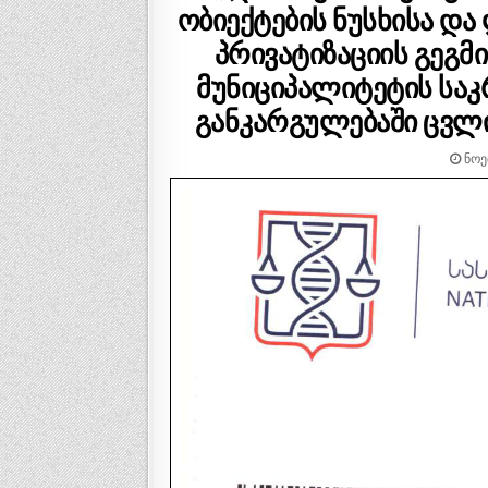
ობიექტების ნუსხისა და
პრივატიზაციის გეგმ
მუნიციპალიტეტის საკ
განკარგულებაში ცვლი
ᲜᲝᲔ