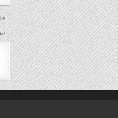
ბის
ახებ →