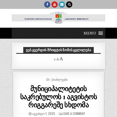
MENU
ᲕᲔᲑ.ᲒᲕᲔᲠᲓᲘᲡ ᲨᲠᲘᲤᲢᲘᲡ ᲖᲝᲛᲘᲡ ᲪᲕᲚᲘᲚᲔᲑᲐ
Decrease
Reset
Increase
A
A
A
font
font
size.
font
size.
size.
POSTED
_ᲡᲘᲐᲮᲚᲔᲔᲑᲘ
IN
მუნიციპალიტეტის
საკრებულოს 1 აგვისტოს
რიგგარეშე სხდომა
ᲐᲒᲕᲘᲡᲢᲝ 1, 2025
LEAVE A COMMENT