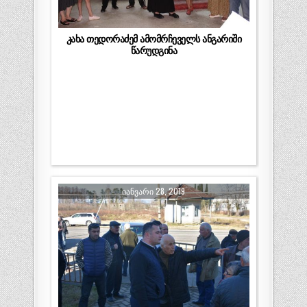
კახა თედორაძემ ამომრჩეველს ანგარიში
წარუდგინა
ᲘᲐᲜᲕᲐᲠᲘ 28, 2019