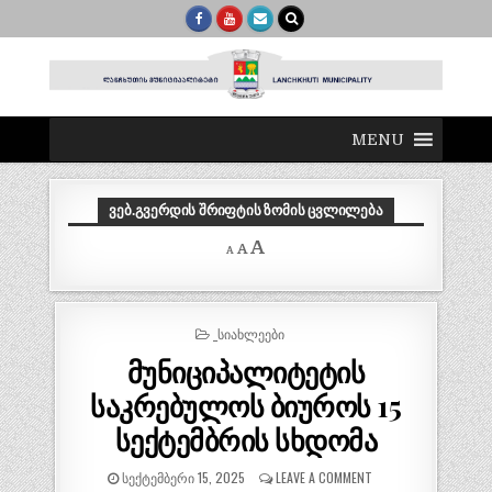
MENU
ᲕᲔᲑ.ᲒᲕᲔᲠᲓᲘᲡ ᲨᲠᲘᲤᲢᲘᲡ ᲖᲝᲛᲘᲡ ᲪᲕᲚᲘᲚᲔᲑᲐ
Decrease
Reset
Increase
A
A
A
font
font
size.
font
size.
size.
POSTED
_ᲡᲘᲐᲮᲚᲔᲔᲑᲘ
IN
მუნიციპალიტეტის
საკრებულოს ბიუროს 15
სექტემბრის სხდომა
ᲡᲔᲥᲢᲔᲛᲑᲔᲠᲘ 15, 2025
LEAVE A COMMENT