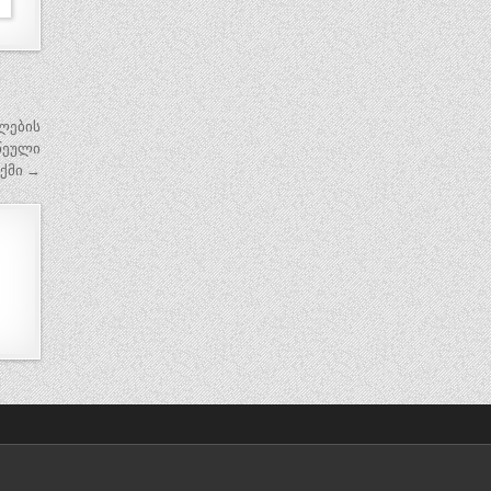
ლების
წეული
ოქმი →