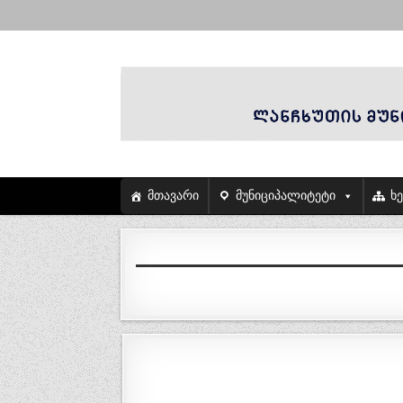
მთავარი
მუნიციპალიტეტი
ხ