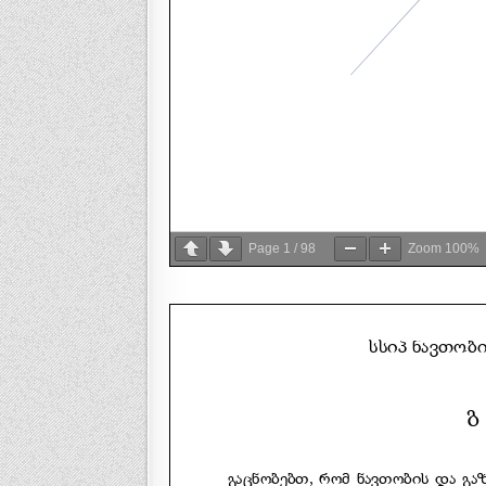
Page
1
/
98
Zoom
100%