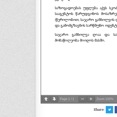
Page
1
/
1
Zoom
100%
Share: