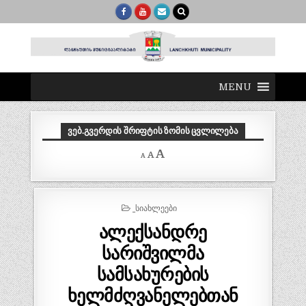
MENU
ᲕᲔᲑ.ᲒᲕᲔᲠᲓᲘᲡ ᲨᲠᲘᲤᲢᲘᲡ ᲖᲝᲛᲘᲡ ᲪᲕᲚᲘᲚᲔᲑᲐ
Decrease
Reset
Increase
A
A
A
font
font
size.
font
size.
size.
POSTED
_ᲡᲘᲐᲮᲚᲔᲔᲑᲘ
IN
ალექსანდრე
სარიშვილმა
სამსახურების
ხელმძღვანელებთან