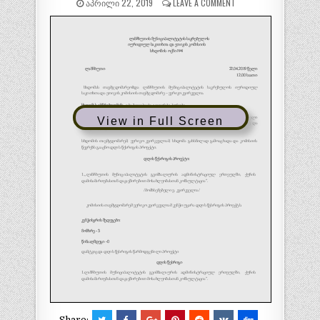
ᲐᲞᲠᲘᲚᲘ 22, 2019
LEAVE A COMMENT
View in Full Screen
Share: