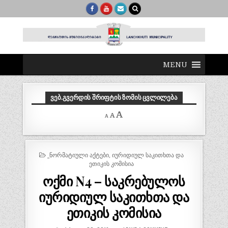
MENU
ᲕᲔᲑ.ᲒᲕᲔᲠᲓᲘᲡ ᲨᲠᲘᲤᲢᲘᲡ ᲖᲝᲛᲘᲡ ᲪᲕᲚᲘᲚᲔᲑᲐ
Decrease
Reset
Increase
A
A
A
font
font
size.
font
size.
size.
POSTED
_ᲜᲝᲠᲛᲐᲢᲘᲣᲚᲘ ᲐᲥᲢᲔᲑᲘ
,
ᲘᲣᲠᲘᲓᲘᲣᲚ ᲡᲐᲙᲘᲗᲮᲗᲐ ᲓᲐ
IN
ᲔᲗᲘᲙᲘᲡ ᲙᲝᲛᲘᲡᲘᲐ
ოქმი N4 – საკრებულოს
იურიდიულ საკითხთა და
ეთიკის კომისია