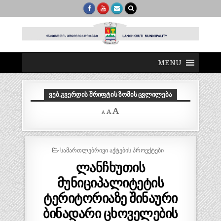
MENU
ᲕᲔᲑ.ᲒᲕᲔᲠᲓᲘᲡ ᲨᲠᲘᲤᲢᲘᲡ ᲖᲝᲛᲘᲡ ᲪᲕᲚᲘᲚᲔᲑᲐ
Decrease
Reset
Increase
A
A
A
font
font
size.
font
size.
size.
POSTED
ᲡᲐᲛᲐᲠᲗᲚᲔᲑᲠᲘᲕᲘ ᲐᲥᲢᲔᲑᲘᲡ ᲞᲠᲝᲔᲥᲢᲔᲑᲘ
IN
ლანჩხუთის
მუნიციპალიტეტის
ტერიტორიაზე შინაური
ბინადარი ცხოველების