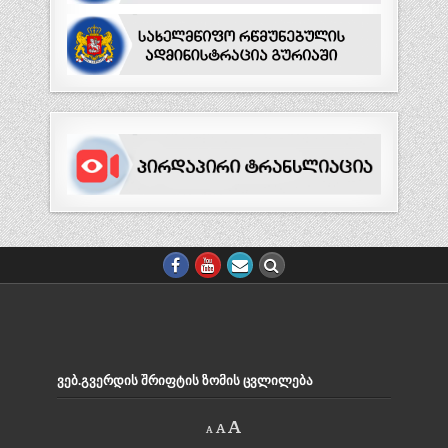
ᲕᲔᲑ.ᲒᲕᲔᲠᲓᲘᲡ ᲨᲠᲘᲤᲢᲘᲡ ᲖᲝᲛᲘᲡ ᲪᲕᲚᲘᲚᲔᲑᲐ
Decrease
Reset
Increase
A
A
A
font
font