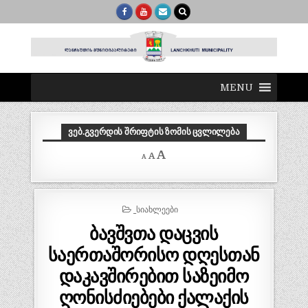
MENU
ᲕᲔᲑ.ᲒᲕᲔᲠᲓᲘᲡ ᲨᲠᲘᲤᲢᲘᲡ ᲖᲝᲛᲘᲡ ᲪᲕᲚᲘᲚᲔᲑᲐ
Decrease
Reset
Increase
A
A
A
font
font
size.
font
size.
size.
POSTED
_ᲡᲘᲐᲮᲚᲔᲔᲑᲘ
IN
ბავშვთა დაცვის
საერთაშორისო დღესთან
დაკავშირებით საზეიმო
ღონისძიებები ქალაქის