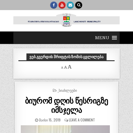
MENU
ᲕᲔᲑ.ᲒᲕᲔᲠᲓᲘᲡ ᲨᲠᲘᲤᲢᲘᲡ ᲖᲝᲛᲘᲡ ᲪᲕᲚᲘᲚᲔᲑᲐ
Decrease
Reset
Increase
A
A
A
font
font
size.
font
size.
size.
POSTED
_ᲡᲘᲐᲮᲚᲔᲔᲑᲘ
IN
ბიურომ დღის წესრიგზე
იმსჯელა
ᲛᲐᲘᲡᲘ 15, 2019
LEAVE A COMMENT