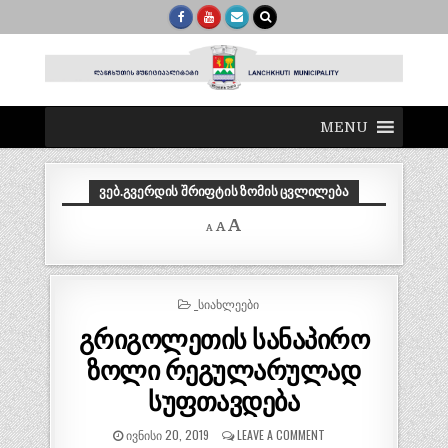
MENU
ᲕᲔᲑ.ᲒᲕᲔᲠᲓᲘᲡ ᲨᲠᲘᲤᲢᲘᲡ ᲖᲝᲛᲘᲡ ᲪᲕᲚᲘᲚᲔᲑᲐ
Decrease
Reset
Increase
A
A
A
font
font
size.
font
size.
size.
POSTED
_ᲡᲘᲐᲮᲚᲔᲔᲑᲘ
IN
გრიგოლეთის სანაპირო
ზოლი რეგულარულად
სუფთავდება
ᲘᲕᲜᲘᲡᲘ 20, 2019
LEAVE A COMMENT