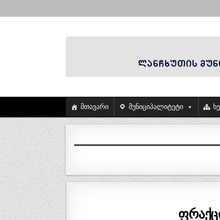
მთავარი
მუნიციპალიტეტი
ხ
ფრაქც