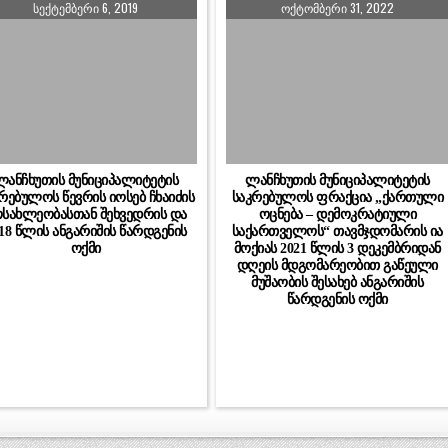
ᲡᲔᲥᲢᲔᲛᲑᲔᲠᲘ 6, 2019
ᲝᲥᲢᲝᲛᲑᲔᲠᲘ 31, 2022
ლანჩხუთის მუნიციპალიტეტის
ლანჩხუთის მუნიციპალიტეტის
რებულოს წევრის იოსებ ჩხაიძის
საკრებულოს ფრაქცია „ქართული
სახლეობასთან შეხვედრის და
ოცნება – დემოკრატიული
18 წლის ანგარიშის წარდგენის
საქართველოს“ თავმჯდომარის ია
ოქმი
მოქიას 2021 წლის 3 დეკემბრიდან
დღეის მდგომარეობით გაწეული
მუშაობის შესახებ ანგარიშის
წარდგენის ოქმი