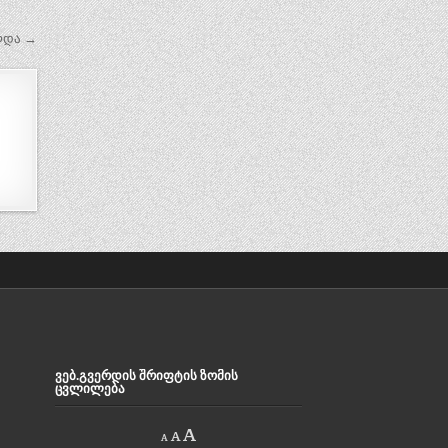
ლდა →
ᲕᲔᲑ.ᲒᲕᲔᲠᲓᲘᲡ ᲨᲠᲘᲤᲢᲘᲡ ᲖᲝᲛᲘᲡ
ᲪᲕᲚᲘᲚᲔᲑᲐ
Decrease
Reset
Increase
A
A
A
font