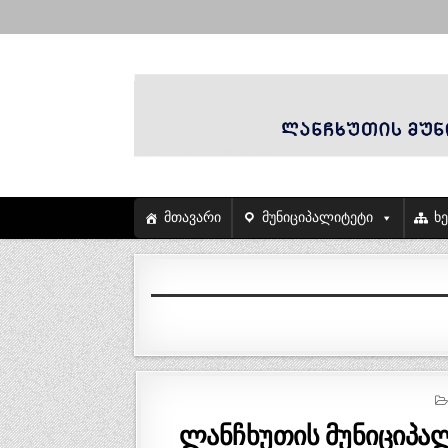
მთავარი
მუნიციპალიტეტი
ხ
ლანჩხუთის მუნიციპალ