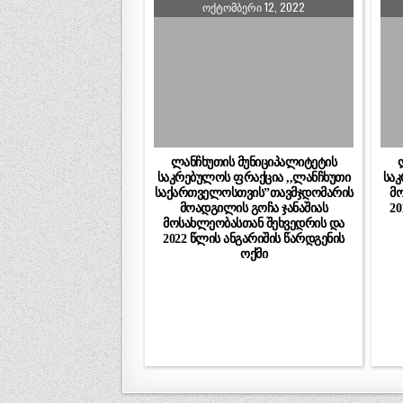
ᲝᲥᲢᲝᲛᲑᲔᲠᲘ 12, 2022
ლანჩხუთის მუნიციპალიტეტის
საკრებულოს ფრაქცია ,,ლანჩხუთი
საკ
საქართველოსთვის”თავმჯდომარის
მო
მოადგილის გოჩა ჯანაშიას
20
მოსახლეობასთან შეხვედრის და
2022 წლის ანგარიშის წარდგენის
ოქმი