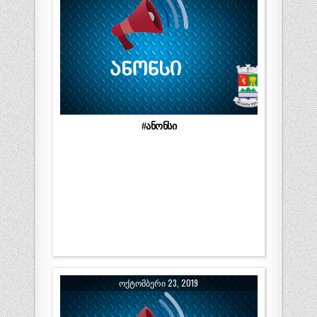
#ანონსი
ᲝᲥᲢᲝᲛᲑᲔᲠᲘ 23, 2019