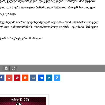
ᲘᲕᲜᲘᲡᲘ 10, 2019