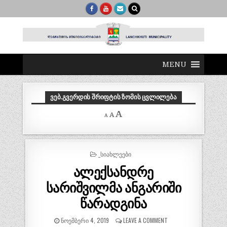
MENU
ᲕᲔᲑ.ᲒᲕᲔᲠᲓᲘᲡ ᲨᲠᲘᲤᲢᲘᲡ ᲖᲝᲛᲘᲡ ᲪᲕᲚᲘᲚᲔᲑᲐ
Decrease
Reset
Increase
A
A
A
font
font
size.
font
size.
size.
POSTED
_ᲡᲘᲐᲮᲚᲔᲔᲑᲘ
IN
ალექსანდრე
სარიშვილმა ანგარიში
წარადგინა
ᲜᲝᲔᲛᲑᲔᲠᲘ 4, 2019
LEAVE A COMMENT