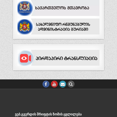
ᲕᲔᲑ.ᲒᲕᲔᲠᲓᲘᲡ ᲨᲠᲘᲤᲢᲘᲡ ᲖᲝᲛᲘᲡ ᲪᲕᲚᲘᲚᲔᲑᲐ