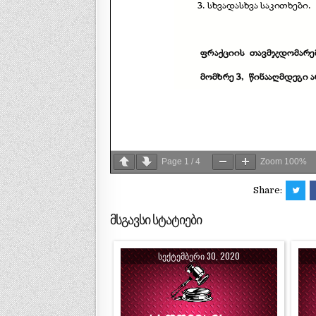
Page
1
/
4
Zoom
100%
Share:
მსგავსი სტატიები
ᲡᲔᲥᲢᲔᲛᲑᲔᲠᲘ 30, 2020