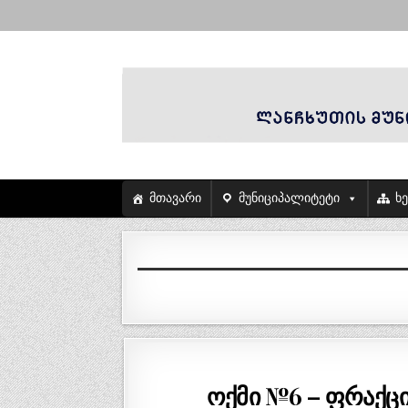
მთავარი
მუნიციპალიტეტი
ხ
ოქმი №6 – ფრაქცი