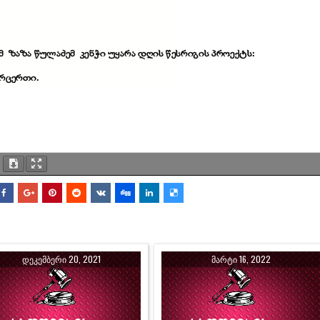
ᲓᲔᲙᲔᲛᲑᲔᲠᲘ 20, 2021
ᲛᲐᲠᲢᲘ 16, 2022