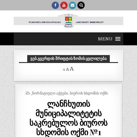
MENU
ᲕᲔᲑ.ᲒᲕᲔᲠᲓᲘᲡ ᲨᲠᲘᲤᲢᲘᲡ ᲖᲝᲛᲘᲡ ᲪᲕᲚᲘᲚᲔᲑᲐ
Decrease
Reset
Increase
A
A
A
font
font
size.
font
size.
size.
POSTED
_ᲜᲝᲠᲛᲐᲢᲘᲣᲚᲘ ᲐᲥᲢᲔᲑᲘ
,
ᲑᲘᲣᲠᲝᲡ ᲡᲮᲓᲝᲛᲘᲡ ᲝᲥᲛᲘ
IN
ლანჩხუთის
მუნიციპალიტეტის
საკრებულოს ბიუროს
სხდომის ოქმი №1