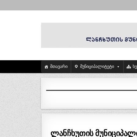
მთავარი
მუნიციპალიტეტი
ხ
ლანჩხუთის მუნიციპალი