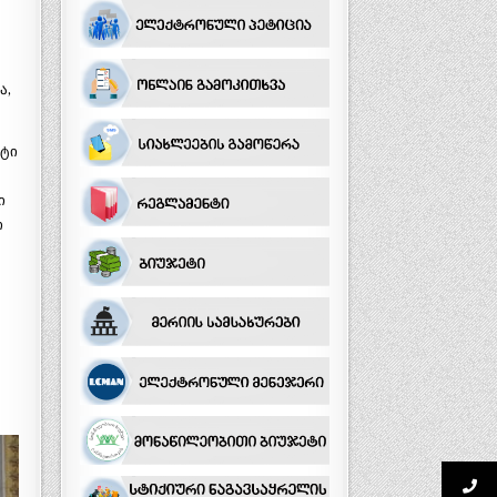
ა,
ნტი
ი
ი