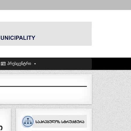
პრესცენტრი
ი