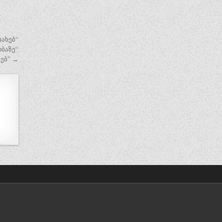
სახებ“
ბაზე“
ებ” →