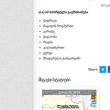
ᲡᲔᲥᲢ
ა(ა) იპ სპორტული გაერთიანება
ჭადრაკი
მაგიდის ჩოგბურთი
კარატე
ჭიდაობა
რაგბი
კალათბურთი
ცურვა
მხატვრული ტანვარჯიში
Share:
მსგავსი სტატიები
ᲛᲐᲠᲢᲘ 20, 2024