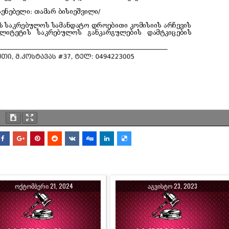
ᲝᲥᲢᲝᲛᲑᲔᲠᲘ 21, 2024
ᲐᲒᲕᲘᲡᲢᲝ 23, 2023