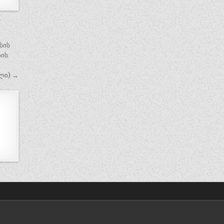
სის
ბის
ლი) →