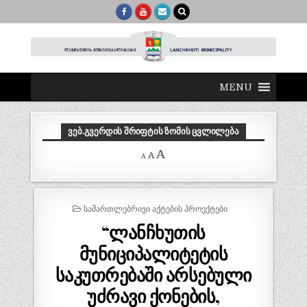
MENU
ᲕᲔᲑ.ᲒᲕᲔᲠᲓᲘᲡ ᲨᲠᲘᲤᲢᲘᲡ ᲖᲝᲛᲘᲡ ᲪᲕᲚᲘᲚᲔᲑᲐ
Decrease
Reset
Increase
A
A
A
font
font
size.
font
size.
size.
POSTED
ᲡᲐᲛᲐᲠᲗᲚᲔᲑᲠᲘᲕᲘ ᲐᲥᲢᲔᲑᲘᲡ ᲞᲠᲝᲔᲥᲢᲔᲑᲘ
IN
“ლანჩხუთის
მუნიციპალიტეტის
საკუთრებაში არსებული
უძრავი ქონების,